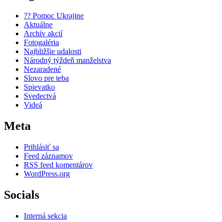
?? Pomoc Ukrajine
Aktuálne
Archív akcií
Fotogaléria
Najbližšie udalosti
Národný týždeň manželstva
Nezaradené
Slovo pre teba
Spievatko
Svedectvá
Videá
Meta
Prihlásiť sa
Feed záznamov
RSS feed komentárov
WordPress.org
Socials
Interná sekcia