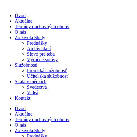
Úvod
Aktuálne
Termíny duchovných obnov
O nás
Zo života Skaly
Prednášky
Archív akcií
Slovo pre teba
Výročné správy
Služobnosti
Prorocká služobnosť
Učiteľská služobnosť
Skala v médiách
Svedectvá
Videá
Kontakt
Úvod
Aktuálne
Termíny duchovných obnov
O nás
Zo života Skaly
Prednášky