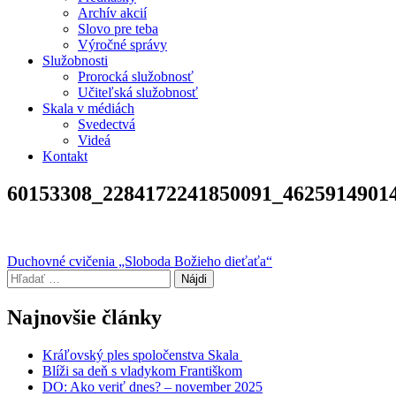
Archív akcií
Slovo pre teba
Výročné správy
Služobnosti
Prorocká služobnosť
Učiteľská služobnosť
Skala v médiách
Svedectvá
Videá
Kontakt
60153308_2284172241850091_4625914901
Navigácia
Duchovné cvičenia „Sloboda Božieho dieťaťa“
Hľadať:
v
článku
Najnovšie články
Kráľovský ples spoločenstva Skala
Blíži sa deň s vladykom Františkom
DO: Ako veriť dnes? – november 2025