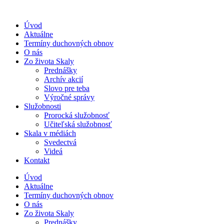
Úvod
Aktuálne
Termíny duchovných obnov
O nás
Zo života Skaly
Prednášky
Archív akcií
Slovo pre teba
Výročné správy
Služobnosti
Prorocká služobnosť
Učiteľská služobnosť
Skala v médiách
Svedectvá
Videá
Kontakt
Úvod
Aktuálne
Termíny duchovných obnov
O nás
Zo života Skaly
Prednášky