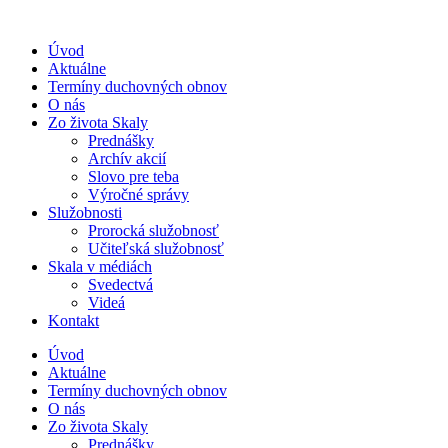
Úvod
Aktuálne
Termíny duchovných obnov
O nás
Zo života Skaly
Prednášky
Archív akcií
Slovo pre teba
Výročné správy
Služobnosti
Prorocká služobnosť
Učiteľská služobnosť
Skala v médiách
Svedectvá
Videá
Kontakt
Úvod
Aktuálne
Termíny duchovných obnov
O nás
Zo života Skaly
Prednášky