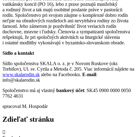
vatikánsky koncil (PO 16), lebo z praxe poznajú manželský
a rodinný život a tak majú osobitné poslanie práve v pastorácii
rodín. Spoločenstvo pri svojom záujme o komplexné dobro rodín
neľpie na obradových rozdieloch ani nevytrháva rodiny zo života
farností. Jeho zámerom je pozdvihnúť život veriacich rodín
duchovne, mravne i ľudsky. Členovia a sympatizanti spoločenstva
rešpektujú, že pri spoločných aktivitách sa liturgické slávenia
i ostatné modlitby vykonávajú v byzantsko-slovanskom obrade.
Sídlo a kontakt
Sídlo spoločenstva SKALA o. z. je v Novom Ruskove (okr.
Trebišov), Ul. sv. Cyrila a Metoda č. 205. Viac informácií nájdete na
www.skalarodin.sk
alebo na Facebooku.
E-mail
:
info@skalarodin.sk
Spoločenstvo má aj vlastný
bankový účet
: SK45 0900 0000 0050
7762 4631
spracoval M. Hospodár
Zdieľať stránku