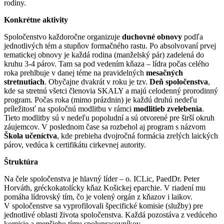
rodiny.
Konkrétne aktivity
Spoločenstvo každoročne organizuje
duchovné obnovy
podľa
jednotlivých tém a stupňov formačného rastu. Po absolvovaní prvej
tematickej obnovy je každá rodina (manželský pár) zadelená do
kruhu 3-4 párov. Tam sa pod vedením kňaza – lídra počas celého
roka prehlbuje v danej téme na pravidelných
mesačných
stretnutiach
. Obyčajne dvakrát v roku je tzv.
Deň spoločenstva
,
kde sa stretnú všetci členovia SKALY a majú celodenný prorodinný
program. Počas roka (mimo prázdnin) je každú druhú nedeľu
príležitosť na spoločnú modlitbu v rámci
modlitieb zvelebenia
.
Tieto modlitby sú v nedeľu popoludní a sú otvorené pre širší okruh
záujemcov. V poslednom čase sa rozbehol aj program s názvom
Škola učeníctva
, kde prebieha dvojročná formácia zrelých laických
párov, vedúca k certifikátu cirkevnej autority.
Štruktúra
Na čele spoločenstva je hlavný líder – o. ICLic, PaedDr. Peter
Horváth, gréckokatolícky kňaz Košickej eparchie. V riadení mu
pomáha lídrovský tím, čo je volený orgán z kňazov i laikov.
V spoločenstve sa vyprofilovali špecifické komisie (služby) pre
jednotlivé oblasti života spoločenstva. Každá pozostáva z vedúceho
komisie a menšieho tímu spolupracovníkov.