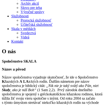
Archív akcií
Slovo pre teba
Výročné správy
Služobnosti
Prorocká služobnosť
Učiteľská služobnosť
Skala v médiách
Svedectvá
Videá
Kontakt
O nás
Spoločenstvo SKALA
Názov a pôvod
Názov spoločenstva vyjadruje skutočnosť, že ide o
S
poločenstvo
K
ňazských
A
LA
ických rodín. Ďalším námetom pre názov
spoločenstva je biblický citát:
„
Nik nie je taký svätý ako Pán, niet
Skaly
, ako je náš Boh“
(1 Sam 2,2). Prvý zárodok dnešného
spoločenstva je spojený s gréckokatolíckou kňazskou rodinou, ktorá
túžila žiť svoju vieru spoločne s inými. Od roku 2004 sa začalo
s týmto úmyslom stretávať niekoľko kňazských rodín na východe