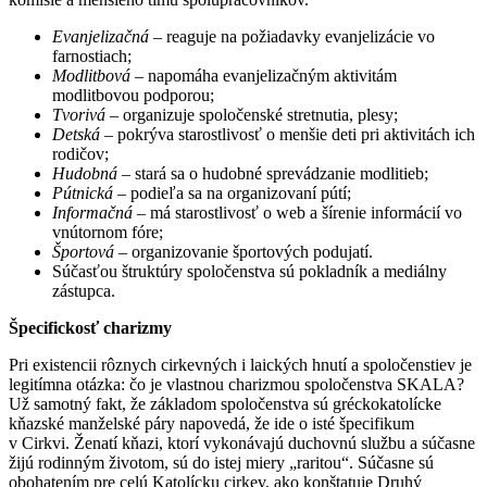
Evanjelizačná
– reaguje na požiadavky evanjelizácie vo
farnostiach;
Modlitbová
– napomáha evanjelizačným aktivitám
modlitbovou podporou;
Tvorivá
– organizuje spoločenské stretnutia, plesy;
Detská
– pokrýva starostlivosť o menšie deti pri aktivitách ich
rodičov;
Hudobná
– stará sa o hudobné sprevádzanie modlitieb;
Pútnická
– podieľa sa na organizovaní pútí;
Informačná
– má starostlivosť o web a šírenie informácií vo
vnútornom fóre;
Športová
– organizovanie športových podujatí.
Súčasťou štruktúry spoločenstva sú pokladník a mediálny
zástupca.
Špecifickosť charizmy
Pri existencii rôznych cirkevných i laických hnutí a spoločenstiev je
legitímna otázka: čo je vlastnou charizmou spoločenstva SKALA?
Už samotný fakt, že základom spoločenstva sú gréckokatolícke
kňazské manželské páry napovedá, že ide o isté špecifikum
v Cirkvi. Ženatí kňazi, ktorí vykonávajú duchovnú službu a súčasne
žijú rodinným životom, sú do istej miery „raritou“. Súčasne sú
obohatením pre celú Katolícku cirkev, ako konštatuje Druhý