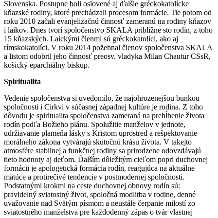
Slovenska. Postupne boli oslovené aj ďalšie gréckokatolícke
kňazské rodiny, ktoré prechádzali procesom formácie. Tie potom od
roku 2010 začali evanjelizačnú činnosť zameranú na rodiny kňazov
i laikov. Dnes tvorí spoločenstvo SKALA približne sto rodín, z toho
15 kňazských. Laickými členmi sú gréckokatolíci, ako aj
rímskokatolíci. V roku 2014 požehnal členov spoločenstva SKALA
a listom odobril jeho činnosť preosv. vladyka Milan Chautur CSsR,
košický eparchiálny biskup.
Spiritualita
Vedenie spoločenstva si uvedomilo, že najohrozenejšou bunkou
spoločnosti i Cirkvi v súčasnej západnej kultúre je rodina. Z toho
dôvodu je spiritualita spoločenstva zameraná na prehĺbenie života
rodín podľa Božieho plánu. Spolužitie manželov v jednote,
udržiavanie plameňa lásky s Kristom uprostred a rešpektovanie
morálneho zákona vytvárajú skutočnú krásu života. V takejto
atmosfére stabilnej a funkčnej rodiny sa prirodzene odovzdávajú
tieto hodnoty aj deťom. Ďalším dôležitým cieľom popri duchovnej
formácii je apologetická formácia rodín, reagujúca na aktuálne
mätúce a protirečivé tendencie v postmodernej spoločnosti.
Podstatnými krokmi na ceste duchovnej obnovy rodín sú:
pravidelný sviatostný život, spoločná modlitba v rodine, denné
uvažovanie nad Svätým písmom a neustále čerpanie milostí zo
sviatostného manželstva pre každodenný zápas o tvár vlastnej