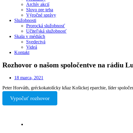
Archív akcií
Slovo pre teba
Výročné správy
Služobnosti
Prorocká služobnosť
Učiteľská služobnosť
Skala v médiách
Svedectvá
Videá
Kontakt
Rozhovor o našom spoločentve na rádiu 
18 marca, 2021
Peter Horváth, gréckokatolícky kňaz Košickej eparchie, líder spolo
Vypočuť rozhovor