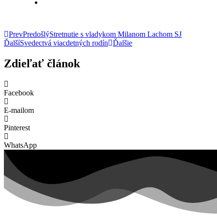
Prev
Predošlý
Stretnutie s vladykom Milanom Lachom SJ
Ďalší
Svedectvá viacdetných rodín
Ďalšie
Zdieľať článok
Facebook
E-mailom
Pinterest
WhatsApp