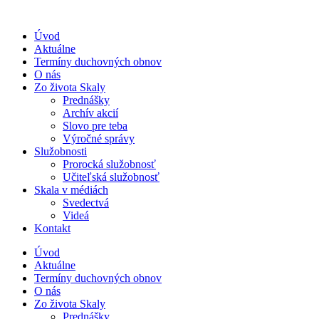
Úvod
Aktuálne
Termíny duchovných obnov
O nás
Zo života Skaly
Prednášky
Archív akcií
Slovo pre teba
Výročné správy
Služobnosti
Prorocká služobnosť
Učiteľská služobnosť
Skala v médiách
Svedectvá
Videá
Kontakt
Úvod
Aktuálne
Termíny duchovných obnov
O nás
Zo života Skaly
Prednášky