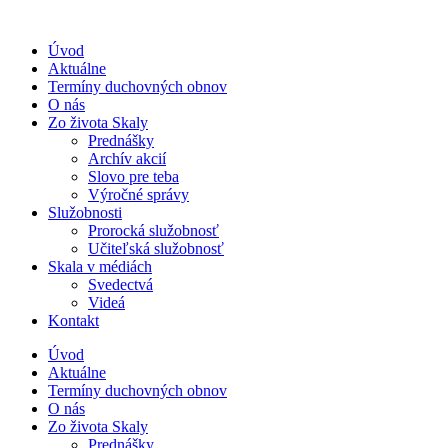
Úvod
Aktuálne
Termíny duchovných obnov
O nás
Zo života Skaly
Prednášky
Archív akcií
Slovo pre teba
Výročné správy
Služobnosti
Prorocká služobnosť
Učiteľská služobnosť
Skala v médiách
Svedectvá
Videá
Kontakt
Úvod
Aktuálne
Termíny duchovných obnov
O nás
Zo života Skaly
Prednášky