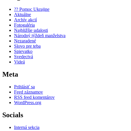
?? Pomoc Ukrajine
Aktuálne
Archív akcií
Fotogaléria
Najbližšie udalosti
Národný týždeň manželstva
Nezaradené
Slovo pre teba
Spievatko
Svedectvá
Videá
Meta
Prihlásiť sa
Feed záznamov
RSS feed komentárov
WordPress.org
Socials
Interná sekcia