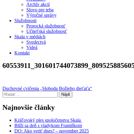
Archív akcií
Slovo pre teba
Výročné správy
Služobnosti
Prorocká služobnosť
Učiteľská služobnosť
Skala v médiách
Svedectvá
Videá
Kontakt
60553911_301601744073899_80952588560
Navigácia
Duchovné cvičenia „Sloboda Božieho dieťaťa“
Hľadať:
v
článku
Najnovšie články
Kráľovský ples spoločenstva Skala
Blíži sa deň s vladykom Františkom
DO: Ako veriť dnes? – november 2025