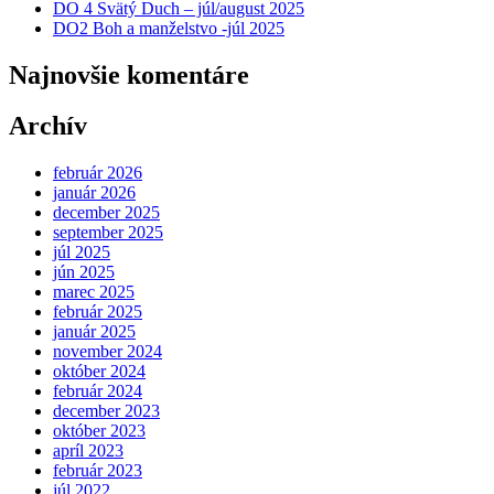
DO 4 Svätý Duch – júl/august 2025
DO2 Boh a manželstvo -júl 2025
Najnovšie komentáre
Archív
február 2026
január 2026
december 2025
september 2025
júl 2025
jún 2025
marec 2025
február 2025
január 2025
november 2024
október 2024
február 2024
december 2023
október 2023
apríl 2023
február 2023
júl 2022