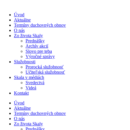
Úvod
Aktuálne
Termíny duchovných obnov
O nás
Zo života Skaly
Prednášky
Archív akcií
Slovo pre teba
Výročné správy
Služobnosti
Prorocká služobnosť
Učiteľská služobnosť
Skala v médiách
Svedectvá
Videá
Kontakt
Úvod
Aktuálne
Termíny duchovných obnov
O nás
Zo života Skaly
Prednášky