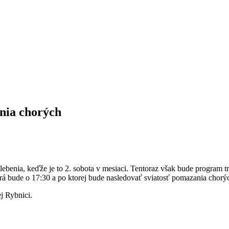
ania chorých
enia, keďže je to 2. sobota v mesiaci. Tentoraz však bude program tro
á bude o 17:30 a po ktorej bude nasledovať sviatosť pomazania chorých
ej Rybnici.