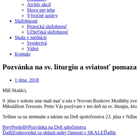
Archív akcií
Slovo pre teba
Výročné správy
Služobnosti
Prorocká služobnosť
Učiteľská služobnosť
Skala v médiách
Svedectvá
Videá
Kontakt
Pozvánka na sv. liturgiu a sviatosť pomaz
1 júna, 2018
Milí Skaláci,
9. júna v sobotu sme mali mať u nás v Novom Ruskove Modlitby zveleb
Mikulášom Tressom. Preto Vás pozývam v ten deň na sv. liturgiu, ktor
Tešíme sa na stretnutie a takisto na Deň spoločenstva 23. júna v Nižn
Prev
Predošlý
Pozvánka na Deň spločenstva
Ďalší
Zodpovední za oblasti našej činnosti v SKALE
Ďalšie