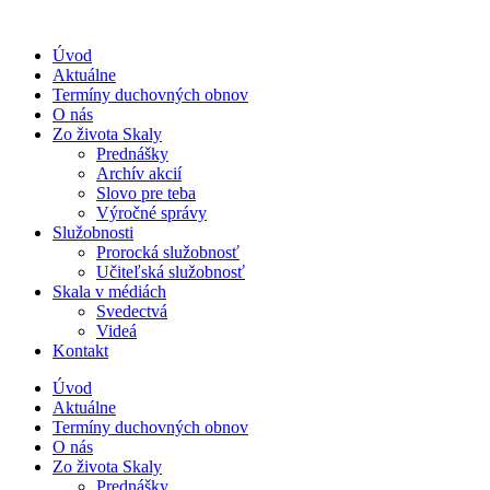
Úvod
Aktuálne
Termíny duchovných obnov
O nás
Zo života Skaly
Prednášky
Archív akcií
Slovo pre teba
Výročné správy
Služobnosti
Prorocká služobnosť
Učiteľská služobnosť
Skala v médiách
Svedectvá
Videá
Kontakt
Úvod
Aktuálne
Termíny duchovných obnov
O nás
Zo života Skaly
Prednášky