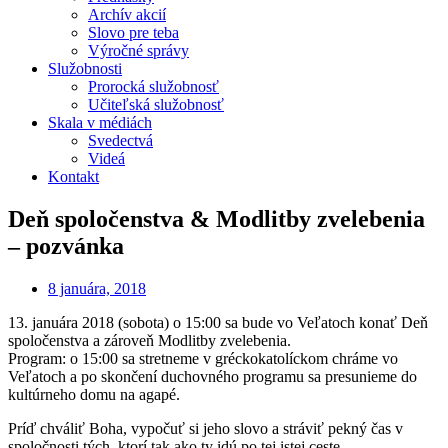
Archív akcií
Slovo pre teba
Výročné správy
Služobnosti
Prorocká služobnosť
Učiteľská služobnosť
Skala v médiách
Svedectvá
Videá
Kontakt
Deň spoločenstva & Modlitby zvelebenia
– pozvánka
8 januára, 2018
13. januára 2018 (sobota) o 15:00 sa bude vo Veľatoch konať Deň
spoločenstva a zároveň Modlitby zvelebenia.
Program: o 15:00 sa stretneme v gréckokatolíckom chráme vo
Veľatoch a po skončení duchovného programu sa presunieme do
kultúrneho domu na agapé.
Príď chváliť Boha, vypočuť si jeho slovo a stráviť pekný čas v
spoločnosti tých, ktorí tak ako ty idú po tej istej ceste.