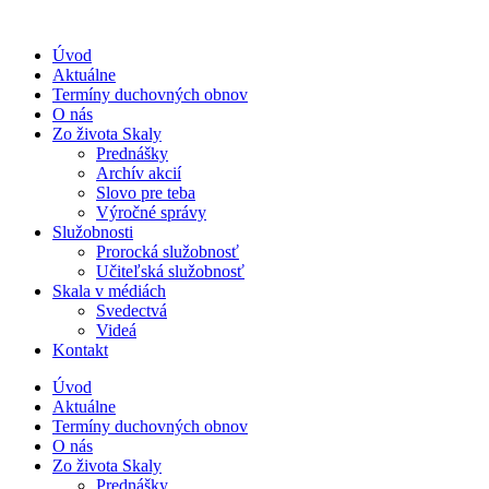
Úvod
Aktuálne
Termíny duchovných obnov
O nás
Zo života Skaly
Prednášky
Archív akcií
Slovo pre teba
Výročné správy
Služobnosti
Prorocká služobnosť
Učiteľská služobnosť
Skala v médiách
Svedectvá
Videá
Kontakt
Úvod
Aktuálne
Termíny duchovných obnov
O nás
Zo života Skaly
Prednášky