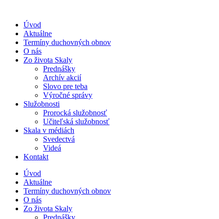
Úvod
Aktuálne
Termíny duchovných obnov
O nás
Zo života Skaly
Prednášky
Archív akcií
Slovo pre teba
Výročné správy
Služobnosti
Prorocká služobnosť
Učiteľská služobnosť
Skala v médiách
Svedectvá
Videá
Kontakt
Úvod
Aktuálne
Termíny duchovných obnov
O nás
Zo života Skaly
Prednášky