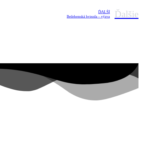
Ďalšie
ĎALŠÍ
Betlehemská hviezda – výzva