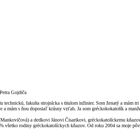
Petra Gojdiča
echnickú, fakulta strojnícka s titulom inžinier. Som ženatý a mám tri
ve a mám s ňou doposiaľ krásny vzťah. Ja som gréckokokatolík a manž
ankovičová) a dedkovi Jánovi Čisarikovi, gréckokatolíckemu kňazovi –
0% všetko rodiny gréckokatolíckych kňazov. Od roku 2004 sa moje pôv