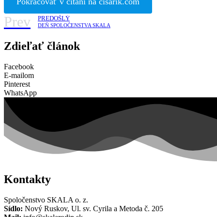
Pokračovať v čítaní na cisarik.com
Prev
PREDOŠLÝ
DEŇ SPOLOČENSTVA SKALA
Zdieľať článok
Facebook
E-mailom
Pinterest
WhatsApp
Kontakty
Spoločenstvo SKALA o. z.
Sídlo:
Nový Ruskov, Ul. sv. Cyrila a Metoda č. 205