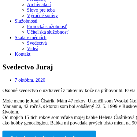
Archív akcií
Slovo pre teba
Výročné správy
Služobnosti
Prorocká služobnosť
Učiteľská služobnosť
Skala v médiách
Svedectvá
Videá
Kontakt
Svedectvo Juraj
7 októbra, 2020
Osobné svedectvo o uzdravení z rakoviny kože na príhovor bl. Pavla 
Moje meno je Juraj Čisárik. Mám 47 rokov. Ukončil som Vysokú školu t
Mariannu, 42-ročná, s ktorou som bol sobášený 22. 5. 1999 v Rusko
životom.
Od mojich 15-tich rokov som vďaka mojej babke Helena Čisáriková (M
ako hobby genealógiou. Babka mi povedala prvých tristo mien, na 9