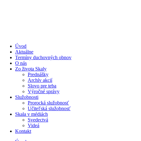
Úvod
Aktuálne
Termíny duchovných obnov
O nás
Zo života Skaly
Prednášky
Archív akcií
Slovo pre teba
Výročné správy
Služobnosti
Prorocká služobnosť
Učiteľská služobnosť
Skala v médiách
Svedectvá
Videá
Kontakt