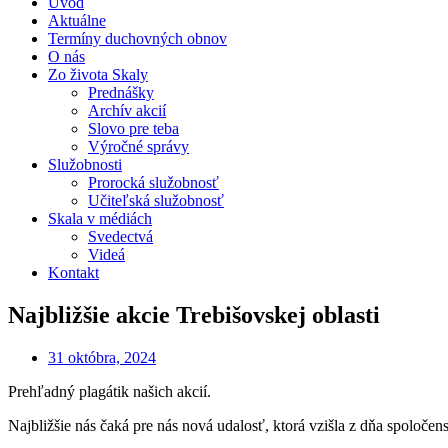
Úvod
Aktuálne
Termíny duchovných obnov
O nás
Zo života Skaly
Prednášky
Archív akcií
Slovo pre teba
Výročné správy
Služobnosti
Prorocká služobnosť
Učiteľská služobnosť
Skala v médiách
Svedectvá
Videá
Kontakt
Najbližšie akcie Trebišovskej oblasti
31 októbra, 2024
Prehľadný plagátik našich akcií.
Najbližšie nás čaká pre nás nová udalosť, ktorá vzišla z dňa spoločen