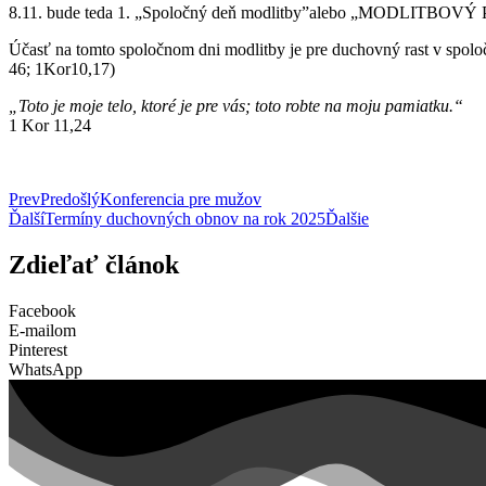
8.11. bude teda 1. „Spoločný deň modlitby”alebo „MODLITBOVÝ PI
Účasť na tomto spoločnom dni modlitby je pre duchovný rast v spoloč
46; 1Kor10,17)
„Toto je moje telo, ktoré je pre vás; toto robte na moju pamiatku.“
1 Kor 11‬,24
Prev
Predošlý
Konferencia pre mužov
Ďalší
Termíny duchovných obnov na rok 2025
Ďalšie
Zdieľať článok
Facebook
E-mailom
Pinterest
WhatsApp